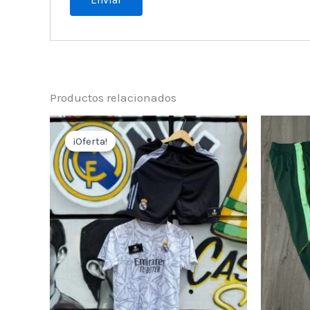
Productos relacionados
¡Oferta!
¡Oferta!