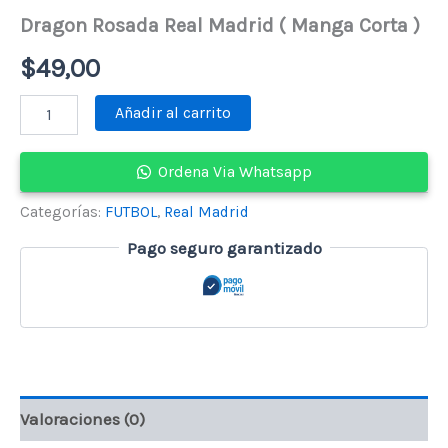
Dragon Rosada Real Madrid ( Manga Corta )
$
49,00
Dragon
Añadir al carrito
Rosada
Real
Madrid
Ordena Via Whatsapp
(
Manga
Categorías:
FUTBOL
,
Real Madrid
Corta
)
Pago seguro garantizado
cantidad
Valoraciones (0)