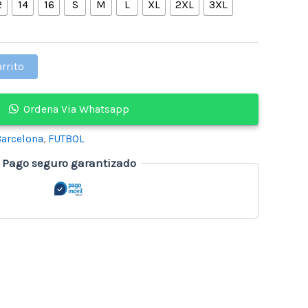
2
14
16
S
M
L
XL
2XL
3XL
arrito
Ordena Via Whatsapp
arcelona
,
FUTBOL
Pago seguro garantizado