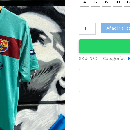
4
6
8
10
1
Barcelona
Añadir al c
7
-
Manga
Corta
cantidad
SKU:
N/D
Categorías:
B