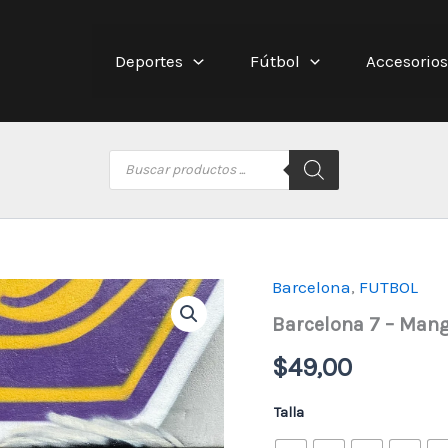
Deportes
Fútbol
Accesorios
Búsqueda
de
productos
Barcelona
,
FUTBOL
Barcelona 7 – Mang
$
49,00
Talla