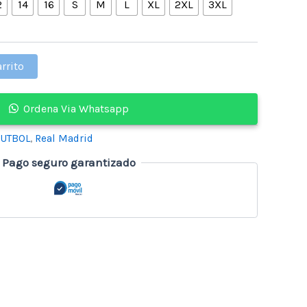
2
14
16
S
M
L
XL
2XL
3XL
arrito
Ordena Via Whatsapp
FUTBOL
,
Real Madrid
Pago seguro garantizado