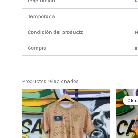
Inspiración
R
Temporada
Condición del producto
N
Compra
¡
Productos relacionados
¡Ofert
¡Ofert