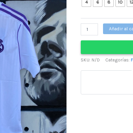
4
6
8
10
1
Real
Añadir al c
Madrid
-
Manga
Corta
cantidad
SKU:
N/D
Categorías: