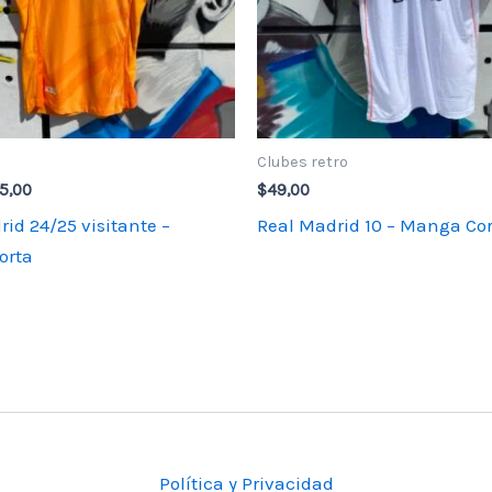
Clubes retro
El
5,00
$
49,00
ecio
precio
id 24/25 visitante –
Real Madrid 10 – Manga Co
iginal
actual
:
es:
orta
9,00.
$25,00.
Política y Privacidad