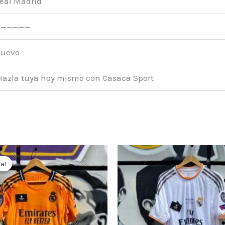
eal Madrid
——————
uevo
Hazla tuya hoy mismo con Casaca Sport
a!
a!