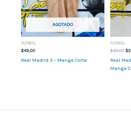
AGOTADO
FUTBOL
FUTBOL
El
$
49,00
$
49,00
$
2
pr
Real Madrid 3 – Manga Corta
Real Madr
or
era
Manga C
$4