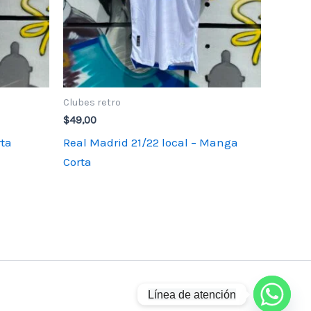
Clubes retro
$
49,00
rta
Real Madrid 21/22 local – Manga
Corta
Línea de atención