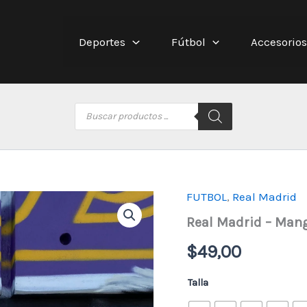
Deportes
Fútbol
Accesorios
Búsqueda
de
productos
FUTBOL
,
Real Madrid
Real Madrid – Man
$
49,00
Talla