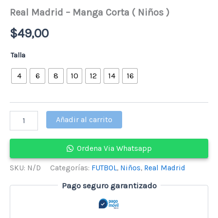
Real Madrid – Manga Corta ( Niños )
$
49,00
Talla
4
6
8
10
12
14
16
Real
Añadir al carrito
Madrid
-
Manga
Ordena Via Whatsapp
Corta
(
SKU:
N/D
Categorías:
FUTBOL
,
Niños
,
Real Madrid
Niños
)
Pago seguro garantizado
cantidad