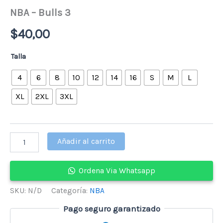
NBA – Bulls 3
$
40,00
Talla
4
6
8
10
12
14
16
S
M
L
XL
2XL
3XL
NBA
Añadir al carrito
-
Bulls
3
Ordena Via Whatsapp
cantidad
SKU:
N/D
Categoría:
NBA
Pago seguro garantizado