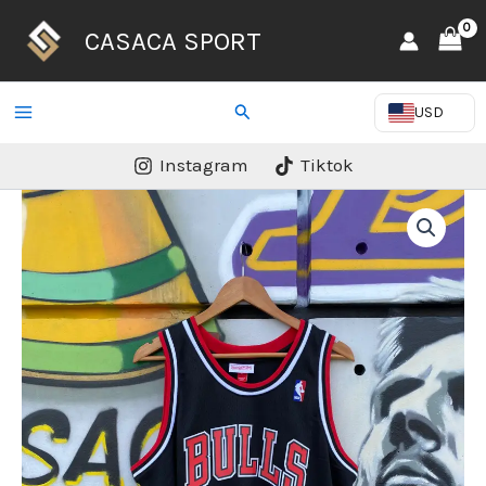
Ir
CASACA SPORT
al
contenido
Buscar
USD
Instagram
Tiktok