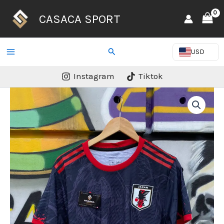
Ir
CASACA SPORT
al
contenido
Buscar
USD
Instagram
Tiktok