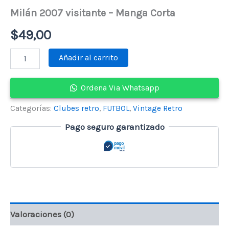
Milán 2007 visitante – Manga Corta
$
49,00
Milán
Añadir al carrito
2007
visitante
-
Ordena Via Whatsapp
Manga
Corta
Categorías:
Clubes retro
,
FUTBOL
,
Vintage Retro
cantidad
Pago seguro garantizado
Valoraciones (0)