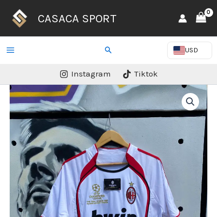
Ir
CASACA SPORT
al
contenido
Buscar
USD
Instagram
Tiktok