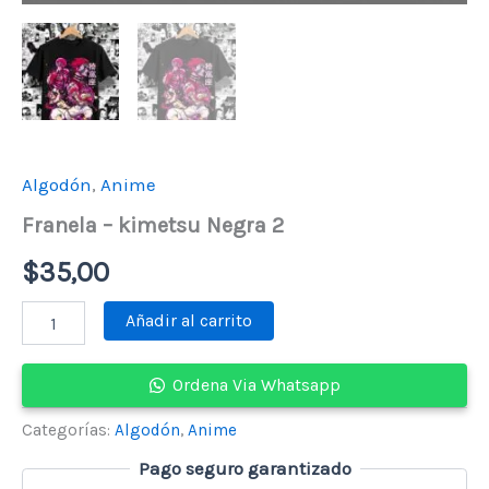
Algodón
,
Anime
Franela – kimetsu Negra 2
$
35,00
Franela
Añadir al carrito
-
kimetsu
Negra
Ordena Via Whatsapp
2
cantidad
Categorías:
Algodón
,
Anime
Pago seguro garantizado