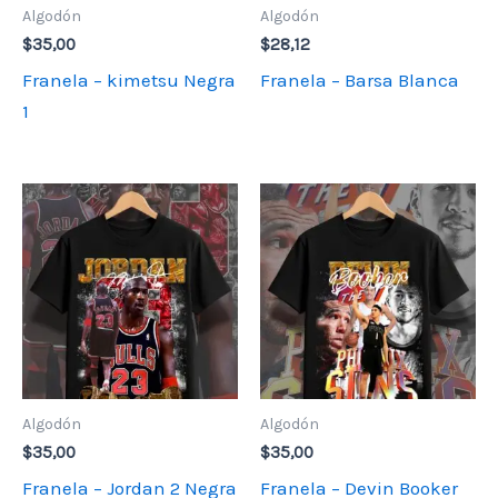
Algodón
Algodón
$
35,00
$
28,12
Franela – kimetsu Negra
Franela – Barsa Blanca
1
Algodón
Algodón
$
35,00
$
35,00
Franela – Jordan 2 Negra
Franela – Devin Booker