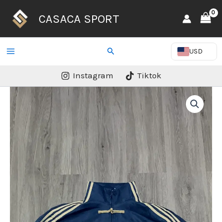
Ir
CASACA SPORT
al
contenido
Buscar
USD
Instagram
Tiktok