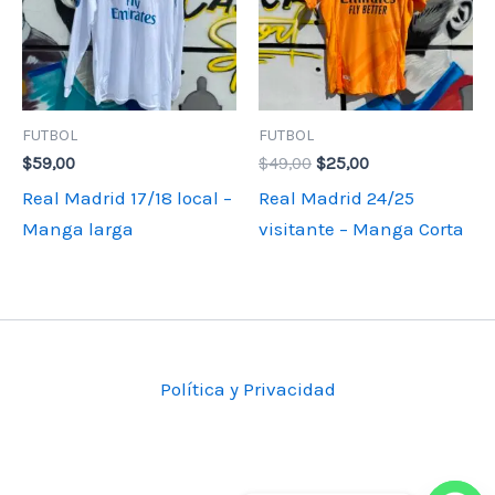
FUTBOL
FUTBOL
El
El
$
59,00
$
49,00
$
25,00
precio
precio
Real Madrid 17/18 local –
Real Madrid 24/25
original
actual
era:
es:
Manga larga
visitante – Manga Corta
$49,00.
$25,00.
Política y Privacidad