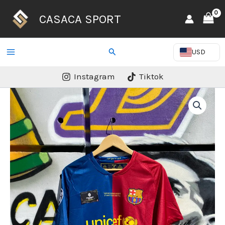
Ir
CASACA SPORT
al
contenido
Buscar
USD
Instagram
Tiktok