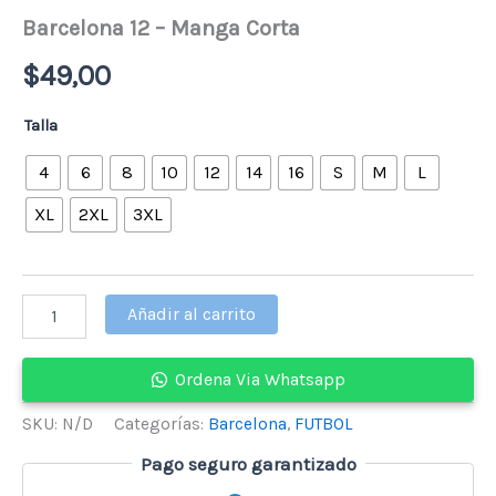
Barcelona 12 – Manga Corta
$
49,00
Talla
4
6
8
10
12
14
16
S
M
L
XL
2XL
3XL
Barcelona
Añadir al carrito
12
-
Manga
Ordena Via Whatsapp
Corta
cantidad
SKU:
N/D
Categorías:
Barcelona
,
FUTBOL
Pago seguro garantizado