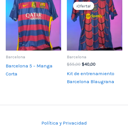
¡Oferta!
¡Oferta!
Barcelona
Barcelona
El
El
$
55,00
$
40,00
Barcelona 5 – Manga
precio
precio
Kit de entrenamiento
Corta
original
actual
era:
es:
Barcelona Blaugrana
$55,00.
$40,00.
Política y Privacidad