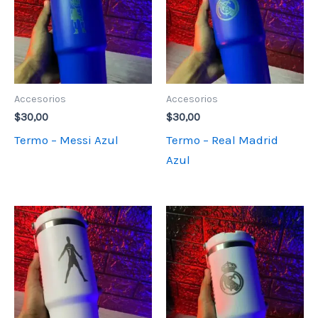
Accesorios
Accesorios
$
30,00
$
30,00
Termo – Messi Azul
Termo – Real Madrid
Azul