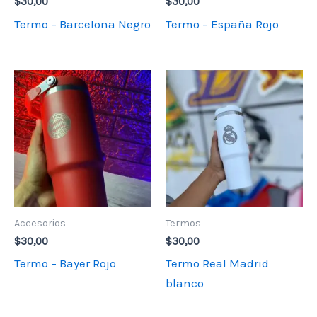
$
30,00
$
30,00
Termo – Barcelona Negro
Termo – España Rojo
Accesorios
Termos
$
30,00
$
30,00
Termo – Bayer Rojo
Termo Real Madrid
blanco